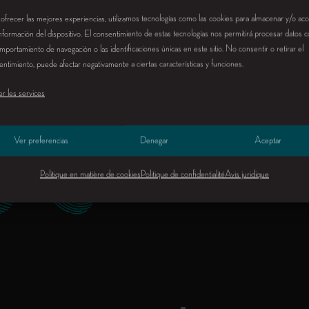
 ofrecer las mejores experiencias, utilizamos tecnologías como las cookies para almacenar y/o ac
 información del dispositivo. El consentimiento de estas tecnologías nos permitirá procesar datos
mportamiento de navegación o las identificaciones únicas en este sitio. No consentir o retirar el
ntimiento, puede afectar negativamente a ciertas características y funciones.
r les services
Ver preferencias
Denegar
Aceptar
Politique en matière de cookies
Politique de confidentialité
Avis juridique