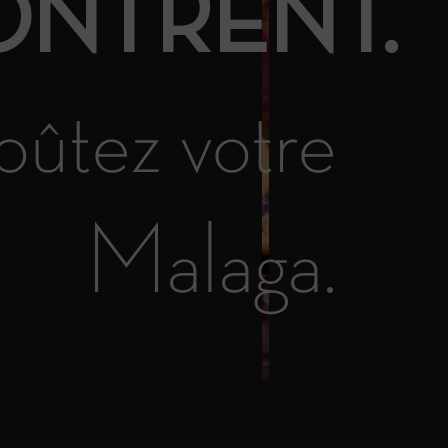
NTRENT.
ûtez votre
Malaga.