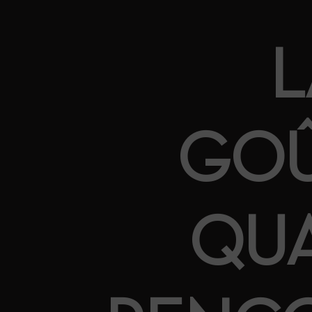
L
GOÛ
QUA