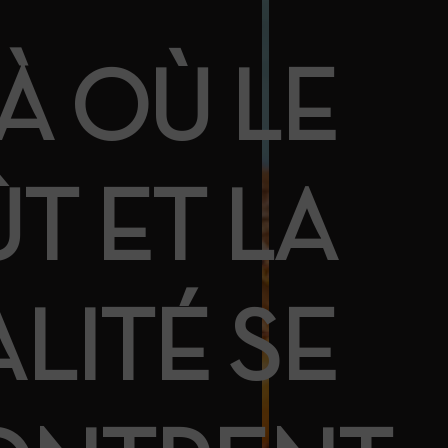
À OÙ LE
T ET LA
LITÉ SE