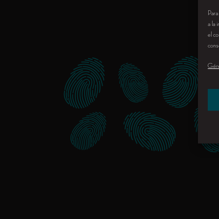
Para
a la
el co
conse
Gére